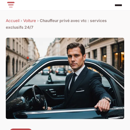
Accueil
›
Voiture
›
Chauffeur privé avec vtc : services
exclusifs 24/7